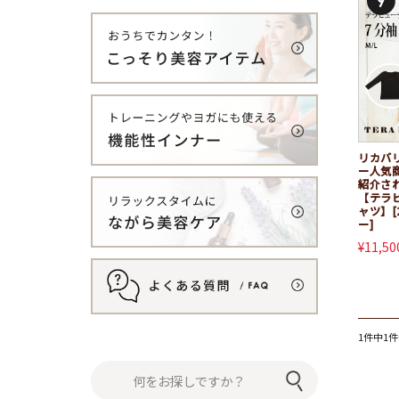
リカバ
ー人気商
紹介され
【テラ
ャツ】[
ー]
¥11,50
1件中1