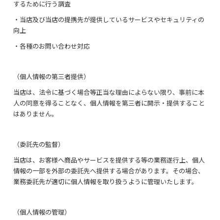
するために行う調査
美肌効果！色々マスク
・当店及び当店の提携先が提供しているサービスやセキュリティの
2023新商品
向上
・各種のお問い合わせ対応
2021～2022新商品！
ケア&サポート
（個人情報の第三者提供）
当店は、法令に基づく場合等正当な理由によらない限り、事前に本
レディースインナー
人の同意を得ることなく、個人情報を第三者に開示・提供すること
はありません。
レディースレッグウェア
フェイスケア
（委託先の監督）
当店は、お客様へ商品やサービスを提供する等の業務遂行上、個人
サポーター
情報の一部を外部の委託先へ提供する場合があります。その場合、
業務委託先が適切に個人情報を取り扱うように管理いたします。
安眠&リラックスアイテム
ナイトケア
（個人情報の管理）