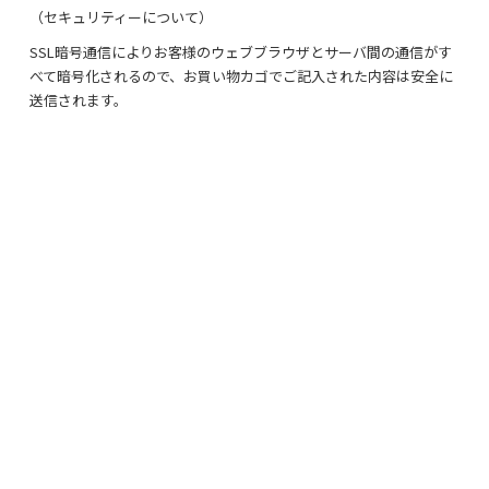
（セキュリティーについて）
SSL暗号通信によりお客様のウェブブラウザとサーバ間の通信がす
べて暗号化されるので、お買い物カゴでご記入された内容は安全に
2026/08
送信されます。
日
月
火
水
木
金
土
1
2
3
4
5
6
7
8
9
10
11
12
13
14
15
16
17
18
19
20
21
22
23
24
25
26
27
28
29
30
31
今日
定休日
営業時間 ＡＭ9：30～ＰＭ17：00
★お盆休みのお知らせ★
8月11日(火)から16日(日)
8/10(月)13時以降からのご注文商品の発送及びお問い合わせは17日(月)
からとさせていただきます。
■定休日■ 土曜、日曜、祝日
上記日程の、お問い合わせ、発送業務はすべてお休みとさせていただきま