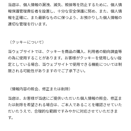
当店は、個人情報の漏洩、滅失、毀損等を防止するために、個人情
手袋
報保護管理責任者を設置し、十分な安全保護に努め、また、個人情
報を正確に、また最新なものに保つよう、お預かりした個人情報の
メンズアイテム
適切な管理を行います。
（クッキーについて）
当ウェブサイトでは、クッキーを商品の購入、利用者の動向調査等
の為に使用することがあります。お客様がクッキーを使用しない設
下記にメールアドレスを入力し登録ボタンを押して下さい。
定としている場合、当ウェブサイトで使用できる機能については制
限される可能性がありますのでご了承下さい。
（情報内容の照会、修正または削除）
当店は、お客様が当店にご提供いただいた個人情報の照会、修正ま
たは削除を希望される場合は、ご本人であることを確認させていた
変更・解除・お知らせはこちら
だいたうえで、合理的な範囲ですみやかに対応させていただきま
す。