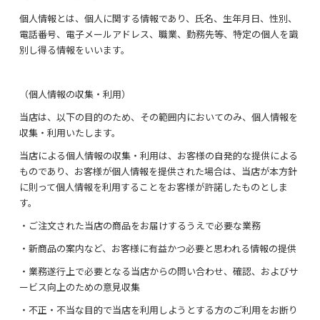
お問い合わせ
個人情報とは、個人に関する情報であり、氏名、生年月日、性別、
電話番号、電子メールアドレス、職業、勤務先等、特定の個人を識
マイページ
別し得る情報をいいます。
（個人情報の収集・利用）
当店は、以下の目的のため、その範囲内においてのみ、個人情報を
収集・利用いたします。
当店による個人情報の収集・利用は、お客様の自発的な提供による
ものであり、お客様が個人情報を提供された場合は、当店が本方針
に則って個人情報を利用することをお客様が許諾したものとしま
す。
・ご注文された当店の商品をお届けするうえで必要な業務
2025再発売♪
・新商品の案内など、お客様に有益かつ必要と思われる情報の提供
2024新商品
・業務遂行上で必要となる当店からの問い合わせ、確認、およびサ
ービス向上のための意見収集
カテゴリ別おすすめアイテム
・不正・不当な目的で当店を利用しようとする方のご利用をお断り