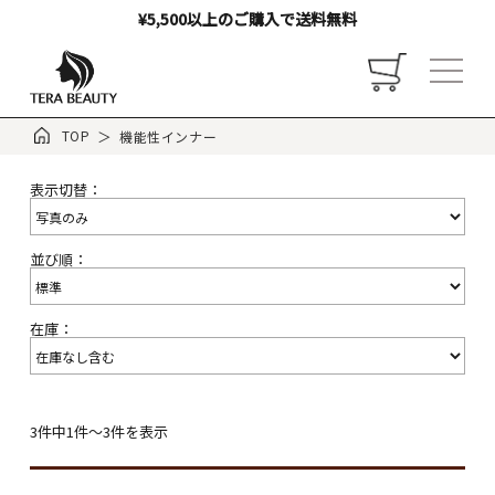
¥5,500以上のご購入で送料無料
TOP
機能性インナー
表示切替：
トップ
並び順：
お店について
在庫：
ご利用ガイド
お客様の声
3件中1件～3件を表示