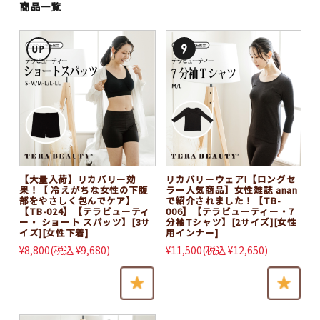
お問い合わせ
商品一覧
マイページ
【大量入荷】リカバリー効
リカバリーウェア!【ロングセ
果！【 冷えがちな女性の下腹
ラー人気商品】女性雑誌 anan
部をやさしく包んでケア】
で紹介されました！【TB-
【TB-024】【テラビューティ
006】【テラビューティー・7
ー・ ショート スパッツ】[3サ
分袖Tシャツ】[2サイズ][女性
2025再発売♪
イズ][女性下着]
用インナー]
¥8,800
(税込 ¥9,680)
¥11,500
(税込 ¥12,650)
2024新商品
カテゴリ別おすすめアイテム