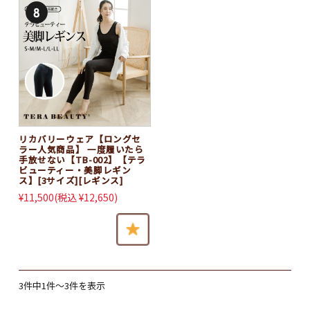
美肌効果！色々マスク
2023新商品
2021～2022新商品！
ケア&サポート
レディースインナー
リカバリーウェア【ロングセ
ラー人気商品】 一度履いたら
手放せない【TB-002】【テラ
レディースレッグウェア
ビューティー・美脚レギン
ス】[3サイズ][レギンス]
¥11,500
(税込 ¥12,650)
フェイスケア
サポーター
安眠&リラックスアイテム
3件中1件～3件を表示
ナイトケア