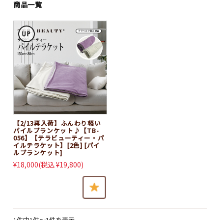
お問い合わせ
商品一覧
マイページ
【2/13再入荷】ふんわり軽い
パイルブランケット♪【TB-
056】【テラビューティー・パ
イルテラケット】[2色] [パイ
ルブランケット]
カテゴリ別おすすめアイテム
¥18,000
(税込 ¥19,800)
2025再発売♪
2024新商品
1件中1件～1件を表示