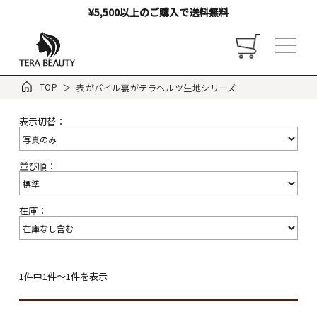
¥5,500以上のご購入で送料無料
TOP
表がパイル裏がテラヘルツ生地シリーズ
表示切替：
トップ
並び順：
お店について
在庫：
ご利用ガイド
お客様の声
1件中1件～1件を表示