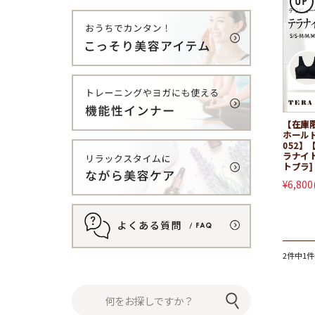
【在庫
ホールド
052
ラナイト
トブラ]
¥6,800
2件中1