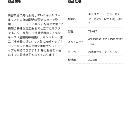
商品説明
商品仕様
キシリクール テラ マス
美容業界で先行販売していたキシリクー
製品名:
ク ピンク (2サイズ)TB-03
ルマスクの 追加配色が限定カラーで登
7
場！！！！ 「テラヘルツ」配合の生地と2
種類の特殊な加工生地で仕立てたマスク
型番:
TB-037
です。 クール加工で快適温度の２５℃を
キープ（温度調節機能）、キシリトール加
4582522921330 / 458252292
工（冷感最大-5℃）でさらに冷感アップ！
ＪＡＮコード:
1347
テラヘルツの育成光線で美肌やリフトア
ップも期待できます！！ 先行販売の４色
メーカー:
株式会社クークチュール
はすでに製造終了となっております！！
製造年:
2020年