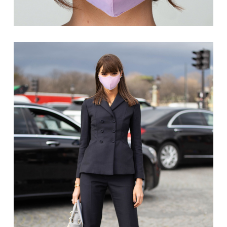
2026/08
日
月
火
水
木
金
土
1
2
3
4
5
6
7
8
9
10
11
12
13
14
15
16
17
18
19
20
21
22
23
24
25
26
27
28
29
30
31
今日
定休日
営業時間 ＡＭ9：30～ＰＭ17：00
★お盆休みのお知らせ★
8月11日(火)から16日(日)
8/10(月)13時以降からのご注文商品の発送及びお問い合わせは17日(月)
からとさせていただきます。
■定休日■ 土曜、日曜、祝日
上記日程の、お問い合わせ、発送業務はすべてお休みとさせていただきま