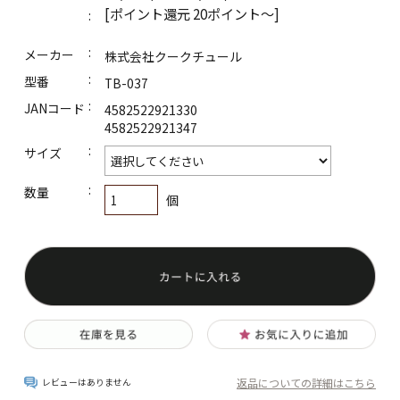
美肌効果！色々マスク
[ポイント還元 20ポイント～]
2023新商品
メーカー
株式会社クークチュール
型番
TB-037
2021～2022新商品！
JANコード
4582522921330
4582522921347
ケア&サポート
サイズ
レディースインナー
数量
個
レディースレッグウェア
フェイスケア
サポーター
安眠&リラックスアイテム
ナイトケア
返品についての詳細はこちら
レビューはありません