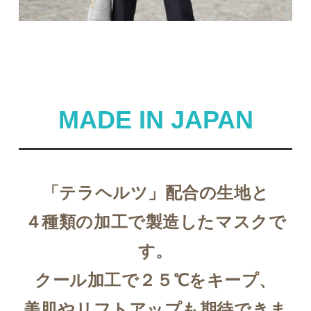
す。
電子決済の方法（外部リンク）
MADE IN JAPAN
「テラヘルツ」配合の生地と
４種類の加工で製造したマスクで
す。
クール加工で２５℃をキープ、
美肌やリフトアップも期待できま