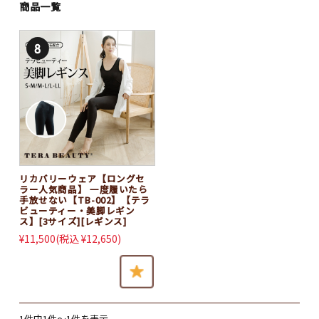
お問い合わせ
商品一覧
マイページ
リカバリーウェア【ロングセ
ラー人気商品】 一度履いたら
手放せない【TB-002】【テラ
ビューティー・美脚レギン
ス】[3サイズ][レギンス]
レディースレッグウェア
¥11,500
(税込 ¥12,650)
2025再発売♪
2024新商品
1件中1件～1件を表示