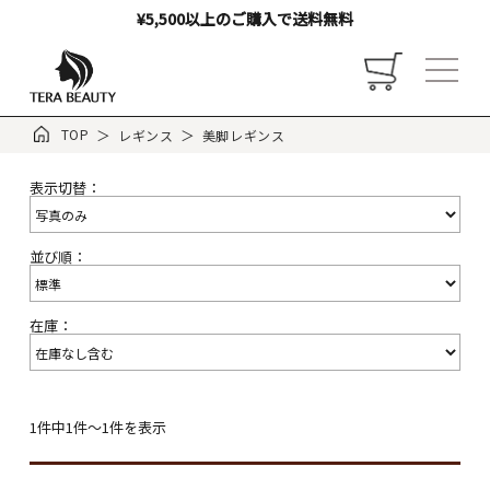
¥5,500以上のご購入で送料無料
TOP
レギンス
美脚レギンス
表示切替：
トップ
並び順：
お店について
在庫：
ご利用ガイド
お客様の声
1件中1件～1件を表示