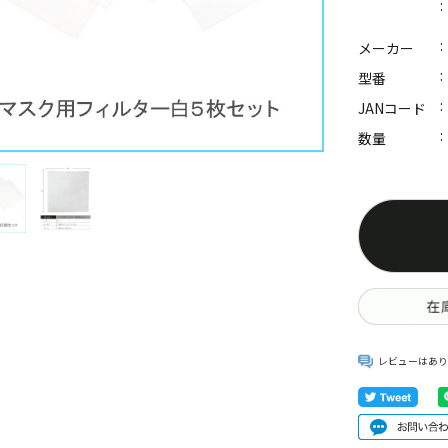
メーカー
型番
JANコード
数量
レビューはあり