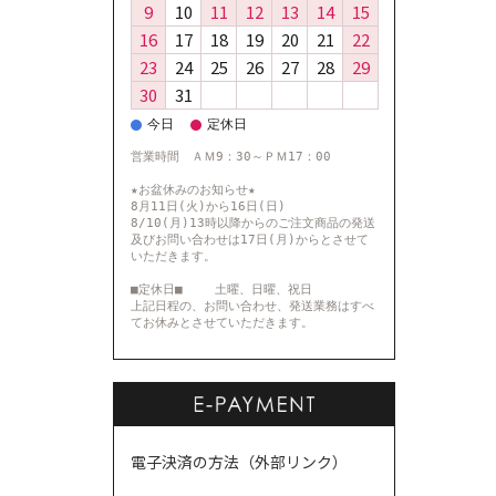
9
10
11
12
13
14
15
16
17
18
19
20
21
22
23
24
25
26
27
28
29
30
31
今日
定休日
営業時間 ＡＭ9：30～ＰＭ17：00
★お盆休みのお知らせ★
8月11日(火)から16日(日)
8/10(月)13時以降からのご注文商品の発送
及びお問い合わせは17日(月)からとさせて
いただきます。
■定休日■ 土曜、日曜、祝日
上記日程の、お問い合わせ、発送業務はすべ
てお休みとさせていただきます。
電子決済の方法（外部リンク）