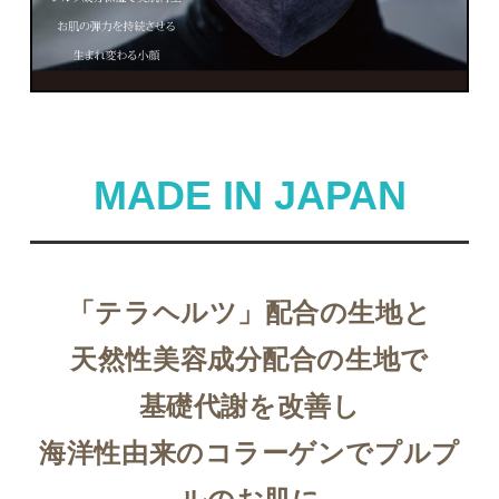
2026/08
日
月
火
水
木
金
土
1
2
3
4
5
6
7
8
MADE IN JAPAN
9
10
11
12
13
14
15
16
17
18
19
20
21
22
23
24
25
26
27
28
29
30
31
「テラヘルツ」配合の生地と
今日
定休日
天然性美容成分配合の生地で
営業時間 ＡＭ9：30～ＰＭ17：00
★お盆休みのお知らせ★
基礎代謝を改善し
8月11日(火)から16日(日)
8/10(月)13時以降からのご注文商品の発送及びお問い合わせは17日(月)
からとさせていただきます。
海洋性由来のコラーゲンでプルプ
■定休日■ 土曜、日曜、祝日
上記日程の、お問い合わせ、発送業務はすべてお休みとさせていただきま