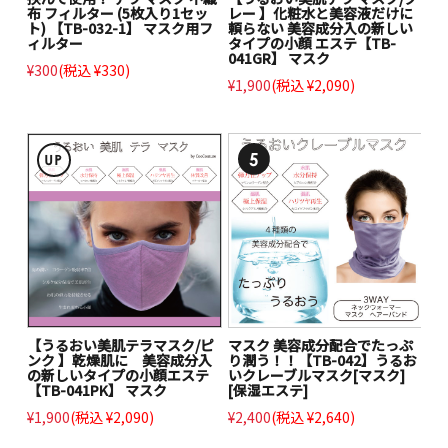
布 フィルター (5枚入り1セッ
レー 】化粧水と美容液だけに
ト) 【TB-032-1】 マスク用フ
頼らない 美容成分入の新しい
ィルター
タイプの小顔 エステ【TB-
041GR】 マスク
¥300
(税込 ¥330)
¥1,900
(税込 ¥2,090)
【うるおい美肌テラマスク/ピ
マスク 美容成分配合でたっぷ
ンク 】乾燥肌に 美容成分入
り潤う！！【TB-042】うるお
の新しいタイプの小顔エステ
いクレーブルマスク[マスク]
【TB-041PK】 マスク
[保湿エステ]
¥1,900
(税込 ¥2,090)
¥2,400
(税込 ¥2,640)