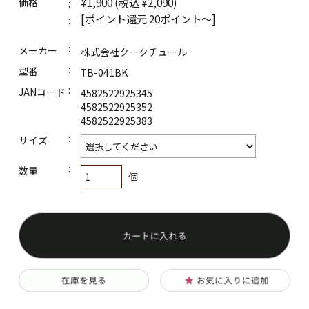
¥1,900
(税込 ¥2,090)
価格
美肌効果！色々マスク
[ポイント還元 20ポイント～]
2023新商品
メーカー
株式会社クークチュール
型番
TB-041BK
2021～2022新商品！
JANコード
4582522925345
ケア&サポート
4582522925352
4582522925383
レディースインナー
サイズ
レディースレッグウェア
数量
個
フェイスケア
サポーター
安眠&リラックスアイテム
ナイトケア