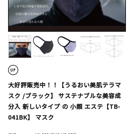
お問い合わせ
マイページ
大好評販売中！！【うるおい美肌テラマ
スク /ブラック】 サステナブルな美容成
2025再発売♪
分入 新しいタイプ の 小顔 エステ【TB-
2024新商品
041BK】 マスク
カテゴリ別おすすめアイテム