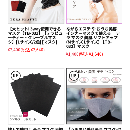
【大ヒット! 3way使用できる
ながらエステ や おうち美容
マスク【TB-031】【テラビュ
インナーマスクで使える テ
ーティー・クレーブルマス
ラ マスク 美肌 リフトアップ
ク】[1サイズ/2色] [マスク]
(Mサイズ Lサイズ) 【TB-
032】マスク
¥2,400
(税込 ¥2,640)
¥1,400
(税込 ¥1,540)
挟んで使用！ テラ マスク 不織
【うるおい美肌テラ マスク/グ