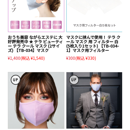
おうち美容 ながらエステに 大
マスクに挟んで使用！ テラ ク
好評発売中 ★ テラ ビューティ
ール マスク 用 フィルター 白
ー テラ クール マスク (2サイ
(5枚入り1セット) 【TB-034-
ズ) 【TB-034】マスク
1】マスク用フィルター
¥1,400
(税込 ¥1,540)
¥300
(税込 ¥330)