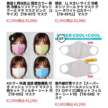
美容と飛沫防止 限定カラー 発
限定 LL 大きい サイズ 冷感
売 冷感＆リフトアップ キシリ
キシリ クール テラ マスク グ
クール テラ マスク ピンク (2
レー ホワイト (2カラー）
サイズ) 【TB-037】マスク
【TB-037LL】 マスク
¥1,900
(税込 ¥2,090)
¥1,900
(税込 ¥2,090)
4カラー 快適 温度 調整機能 付
紫外線対策マスク【スーパー
き メッシュ ソリッド マスク 2
クール×クールメッシュマス
枚セット フィルター シート 付
ク】(2サイズ2枚セット フィル
【TB-035】マスク
ター シート付) 【TB-036】マ
スク
¥2,900
(税込 ¥3,190)
¥2,900
(税込 ¥3,190)