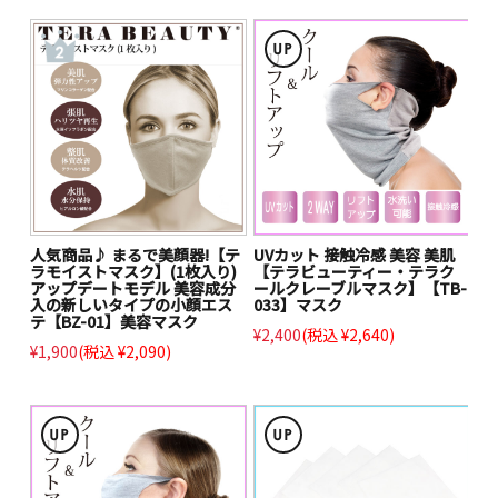
人気商品♪ まるで美顔器!【テ
UVカット 接触冷感 美容 美肌
ラモイストマスク】(1枚入り)
【テラビューティー・テラク
アップデートモデル 美容成分
ールクレーブルマスク】【TB-
入の新しいタイプの小顔エス
033】マスク
テ【BZ-01】美容マスク
¥2,400
(税込 ¥2,640)
¥1,900
(税込 ¥2,090)