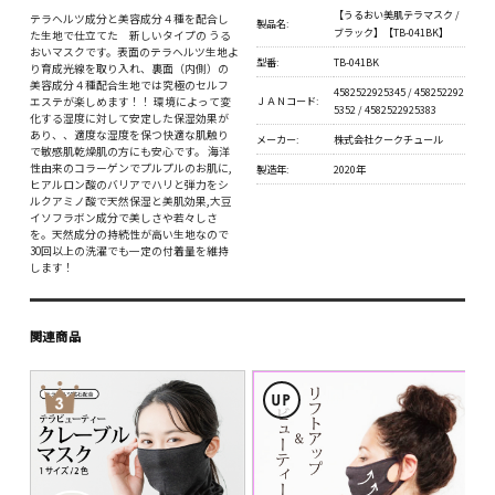
【うるおい美肌テラマスク /
テラヘルツ成分と美容成分４種を配合し
製品名:
ブラック】【TB-041BK】
た生地で仕立てた 新しいタイプの うる
おいマスクです。表面のテラヘルツ生地よ
型番:
TB-041BK
り育成光線を取り入れ、裏面（内側）の
美容成分４種配合生地では究極のセルフ
4582522925345 / 458252292
ＪＡＮコード:
エステが楽しめます！！ 環境によって変
5352 / 4582522925383
化する湿度に対して安定した保湿効果が
あり、、適度な湿度を保つ快適な肌触り
メーカー:
株式会社クークチュール
で敏感肌乾燥肌の方にも安心です。 海洋
性由来のコラーゲンでプルプルのお肌に,
製造年:
2020年
ヒアルロン酸のバリアでハリと弾力をシ
ルクアミノ酸で天然保湿と美肌効果,大豆
イソフラボン成分で美しさや若々しさ
を。天然成分の持続性が高い生地なので
30回以上の洗濯でも一定の付着量を維持
します！
関連商品